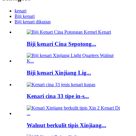
kenari
Biji kenari
Biji kenari dikupas
Biji kenari Cina Sepotong...
Biji kenari Xinjiang Lig...
Kenari cina 33 tipe in-s...
Walnut berkulit tipis Xinjiang...