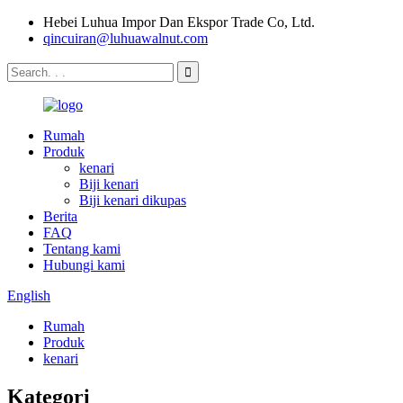
Hebei Luhua Impor Dan Ekspor Trade Co, Ltd.
qincuiran@luhuawalnut.com
Rumah
Produk
kenari
Biji kenari
Biji kenari dikupas
Berita
FAQ
Tentang kami
Hubungi kami
English
Rumah
Produk
kenari
Kategori