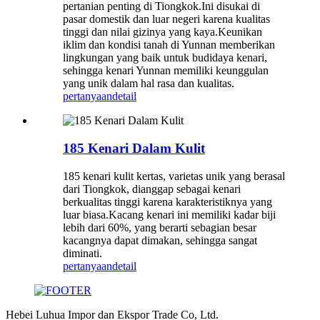
pertanian penting di Tiongkok.Ini disukai di
pasar domestik dan luar negeri karena kualitas
tinggi dan nilai gizinya yang kaya.Keunikan
iklim dan kondisi tanah di Yunnan memberikan
lingkungan yang baik untuk budidaya kenari,
sehingga kenari Yunnan memiliki keunggulan
yang unik dalam hal rasa dan kualitas.
pertanyaan
detail
185 Kenari Dalam Kulit
185 kenari kulit kertas, varietas unik yang berasal
dari Tiongkok, dianggap sebagai kenari
berkualitas tinggi karena karakteristiknya yang
luar biasa.Kacang kenari ini memiliki kadar biji
lebih dari 60%, yang berarti sebagian besar
kacangnya dapat dimakan, sehingga sangat
diminati.
pertanyaan
detail
Hebei Luhua Impor dan Ekspor Trade Co, Ltd.