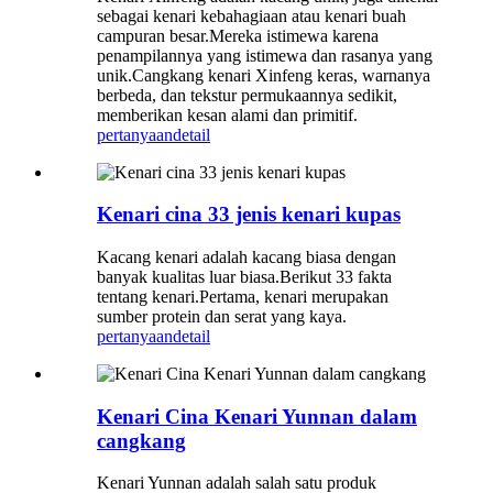
sebagai kenari kebahagiaan atau kenari buah
campuran besar.Mereka istimewa karena
penampilannya yang istimewa dan rasanya yang
unik.Cangkang kenari Xinfeng keras, warnanya
berbeda, dan tekstur permukaannya sedikit,
memberikan kesan alami dan primitif.
pertanyaan
detail
Kenari cina 33 jenis kenari kupas
Kacang kenari adalah kacang biasa dengan
banyak kualitas luar biasa.Berikut 33 fakta
tentang kenari.Pertama, kenari merupakan
sumber protein dan serat yang kaya.
pertanyaan
detail
Kenari Cina Kenari Yunnan dalam
cangkang
Kenari Yunnan adalah salah satu produk